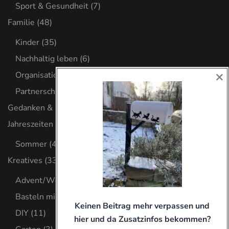
Sport & Gesundheit
(7)
Familie
(48)
Kinder
(35)
Nachhaltig leben
(6)
×
Organisation
(8)
Partnerschaft
(2)
Gedanken & Glaube
(32)
Jahreszeiten
(4)
Sommer
(4)
Kreatives
(33)
Advent/Weihnachten
(8)
Basteln mit Kind
(9)
Keinen Beitrag mehr verpassen und
DIY
(11)
hier und da Zusatzinfos bekommen?