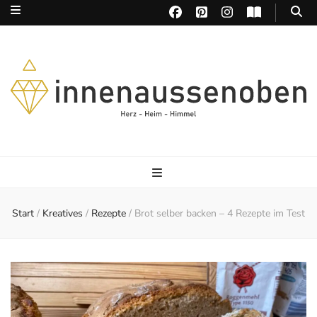
Herz – Heim – Himmel
Start
/
Kreatives
/
Rezepte
/
Brot selber backen – 4 Rezepte im Test