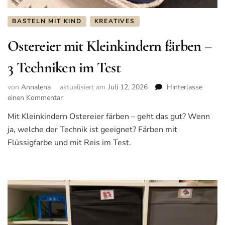
BASTELN MIT KIND
KREATIVES
Ostereier mit Kleinkindern färben –
3 Techniken im Test
von
Annalena
aktualisiert am
Juli 12, 2026
Hinterlasse
einen Kommentar
zu
Ostereier
Mit Kleinkindern Ostereier färben – geht das gut? Wenn
mit
ja, welche der Technik ist geeignet? Färben mit
Kleinkindern
färben
Flüssigfarbe und mit Reis im Test.
–
3
Techniken
im
Test