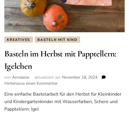
KREATIVES
BASTELN MIT KIND
Basteln im Herbst mit Papptellern:
Igelchen
von
Annalena
aktualisiert am
November 18, 2024
Hinterlasse einen Kommentar
zu
Basteln
Eine einfache Bastelarbeit für den Herbst für Kleinkinder
im
und Kindergartenkinder mit Wasserfarben, Schere und
Herbst
mit
Papptellern: Igel
Papptellern:
Igelchen