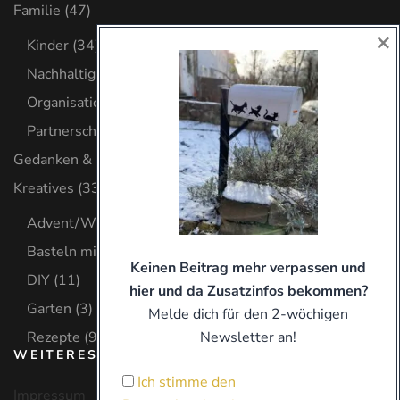
Familie
(47)
×
Kinder
(34)
Nachhaltig leben
(6)
Organisation
(8)
Partnerschaft
(2)
Gedanken & Glaube
(32)
Kreatives
(33)
Advent/Weihnachten
(8)
Basteln mit Kind
(9)
Keinen Beitrag mehr verpassen und
DIY
(11)
hier und da Zusatzinfos bekommen?
Garten
(3)
Melde dich für den 2-wöchigen
Newsletter an!
Rezepte
(9)
WEITERES
Ich stimme den
Impressum