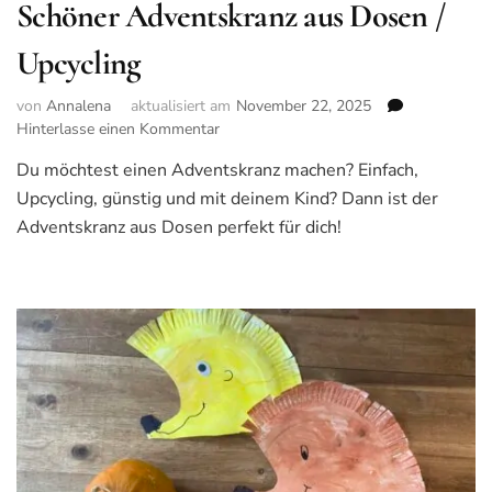
Schöner Adventskranz aus Dosen /
Upcycling
von
Annalena
aktualisiert am
November 22, 2025
Hinterlasse einen Kommentar
zu
Schöner
Du möchtest einen Adventskranz machen? Einfach,
Adventskranz
Upcycling, günstig und mit deinem Kind? Dann ist der
aus
Dosen
Adventskranz aus Dosen perfekt für dich!
/
Upcycling