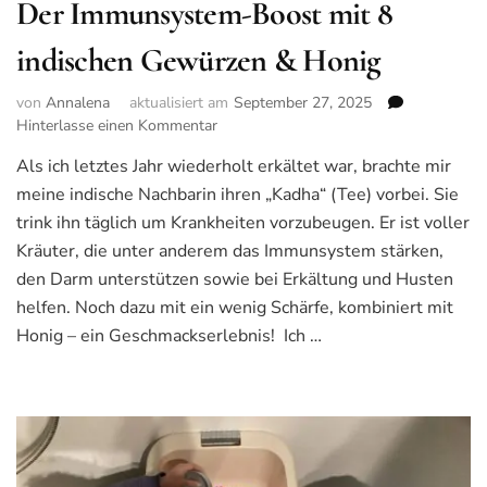
Der Immunsystem-Boost mit 8
indischen Gewürzen & Honig
von
Annalena
aktualisiert am
September 27, 2025
Hinterlasse einen Kommentar
zu
Der
Als ich letztes Jahr wiederholt erkältet war, brachte mir
Immunsystem-
meine indische Nachbarin ihren „Kadha“ (Tee) vorbei. Sie
Boost
mit
trink ihn täglich um Krankheiten vorzubeugen. Er ist voller
8
Kräuter, die unter anderem das Immunsystem stärken,
indischen
den Darm unterstützen sowie bei Erkältung und Husten
Gewürzen
helfen. Noch dazu mit ein wenig Schärfe, kombiniert mit
&
Honig
Honig – ein Geschmackserlebnis! Ich …