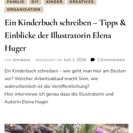
FAMILIE
DIY
KINDER
KREATIVES
ORGANISATION
Ein Kinderbuch schreiben – Tipps &
Einblicke der Illustratorin Elena
Huger
von
Annalena
aktualisiert am
Juni 1, 2026
2 Kommentare
zu
Ein
Ein Kinderbuch schreiben – wie geht man hier am Besten
Kind
vor? Welcher Arbeitsablauf macht Sinn, wie
schr
–
wahrscheinlich ist die Veröffentlichung?
Tipp
Hier interviewe ich genau dazu die Illustratorin und
&
Autorin Elena Huger
Einb
der
Illu
Elen
Hug