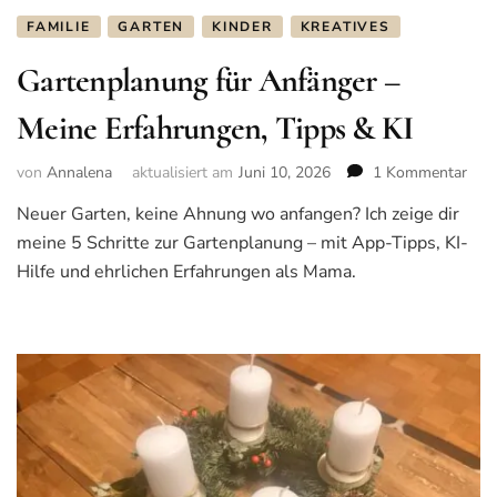
FAMILIE
GARTEN
KINDER
KREATIVES
Gartenplanung für Anfänger –
Meine Erfahrungen, Tipps & KI
von
Annalena
aktualisiert am
Juni 10, 2026
1 Kommentar
zu
Gar
Neuer Garten, keine Ahnung wo anfangen? Ich zeige dir
für
meine 5 Schritte zur Gartenplanung – mit App-Tipps, KI-
Anf
–
Hilfe und ehrlichen Erfahrungen als Mama.
Mei
Erfa
Tip
&
KI