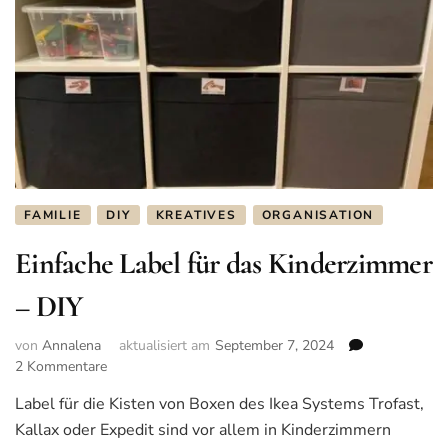
FAMILIE
DIY
KREATIVES
ORGANISATION
Einfache Label für das Kinderzimmer
– DIY
von
Annalena
aktualisiert am
September 7, 2024
2 Kommentare
zu
Einfache
Label für die Kisten von Boxen des Ikea Systems Trofast,
Label
Kallax oder Expedit sind vor allem in Kinderzimmern
für