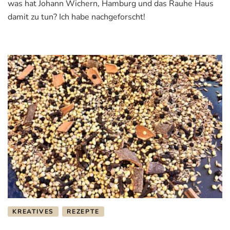
was hat Johann Wichern, Hamburg und das Rauhe Haus
und
seine
damit zu tun? Ich habe nachgeforscht!
beeindruckende
Entstehungsgeschichte
KREATIVES
REZEPTE