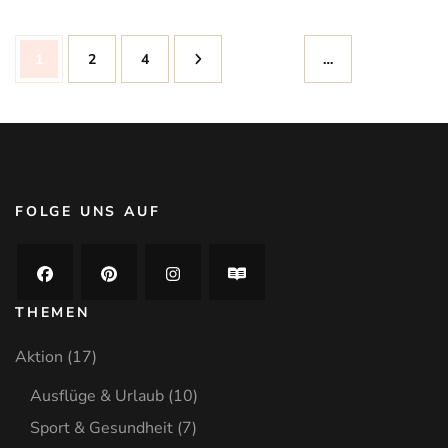
Seitennummerierung
Seite
1
Seite
2
Seite
4
…
der
Beiträge
FOLGE UNS AUF
THEMEN
Aktion
(17)
Ausflüge & Urlaub
(10)
Sport & Gesundheit
(7)