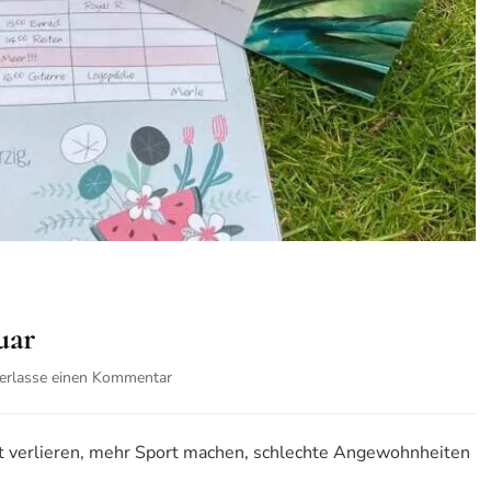
uar
zu
erlasse einen Kommentar
Jahresziele
2021
–
ht verlieren, mehr Sport machen, schlechte Angewohnheiten
Juni