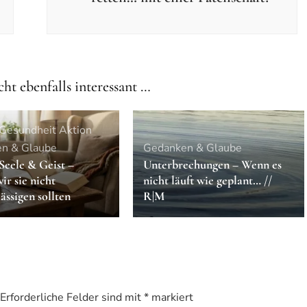
cht ebenfalls interessant …
 Gesundheit
Aktion
n & Glaube
Gedanken & Glaube
Seele & Geist –
Unterbrechungen – Wenn es
r sie nicht
nicht läuft wie geplant… //
ässigen sollten
R|M
Erforderliche Felder sind mit
*
markiert