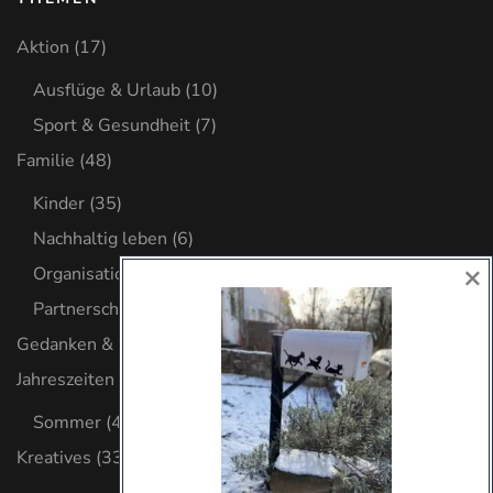
Aktion
(17)
Ausflüge & Urlaub
(10)
Sport & Gesundheit
(7)
Familie
(48)
Kinder
(35)
Nachhaltig leben
(6)
×
Organisation
(8)
Partnerschaft
(2)
Gedanken & Glaube
(32)
Jahreszeiten
(4)
Sommer
(4)
Kreatives
(33)