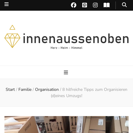
Herz – Heim – Himmel
Start
/
Familie
/
Organisation
/
8 hilfreiche Tipps zum Organisieren
(d)eines Umzugs!