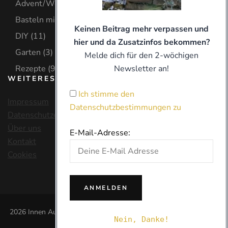
Advent/Weihnachten
(8)
Basteln mit Kind
(9)
Keinen Beitrag mehr verpassen und
DIY
(11)
hier und da Zusatzinfos bekommen?
Garten
(3)
Melde dich für den 2-wöchigen
Newsletter an!
Rezepte
(9)
WEITERES
Ich stimme den
Impressum
Datenschutzbestimmungen zu
Datenschutzerklärung
Über uns
E-Mail-Adresse:
Kontakt
Cookies
2026 Innen Außen Oben |
Blossom Chic | Entwickelt von
Blossom
Nein, Danke!
Themes
. Präsentiert von
WordPress
.