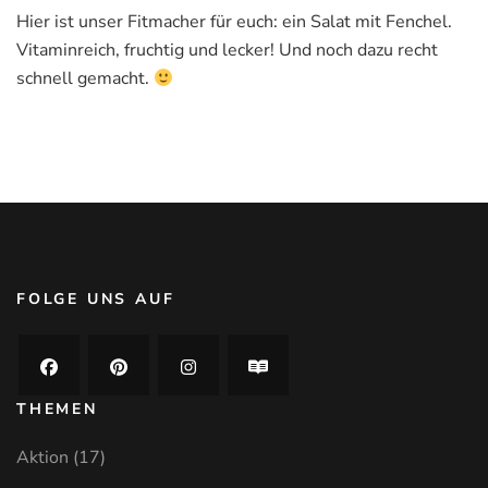
Leckerer
Hier ist unser Fitmacher für euch: ein Salat mit Fenchel.
Fenchel
Vitaminreich, fruchtig und lecker! Und noch dazu recht
Rohkostsalat
schnell gemacht.
FOLGE UNS AUF
THEMEN
Aktion
(17)