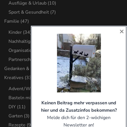
Ausflüge & Urlaub
(10)
Sport & Gesundheit
(7)
Familie
(47)
×
Kinder
(34)
Nachhaltig leben
(6)
Organisation
(8)
Partnerschaft
(2)
Gedanken & Glaube
(32)
Kreatives
(33)
Advent/Weihnachten
(8)
Basteln mit Kind
(9)
Keinen Beitrag mehr verpassen und
DIY
(11)
hier und da Zusatzinfos bekommen?
Garten
(3)
Melde dich für den 2-wöchigen
Newsletter an!
Rezepte
(9)