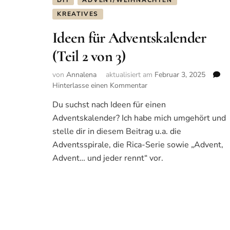
DIY
ADVENT/WEIHNACHTEN
KREATIVES
Ideen für Adventskalender
(Teil 2 von 3)
von
Annalena
aktualisiert am
Februar 3, 2025
Hinterlasse einen Kommentar
zu
Ideen
Du suchst nach Ideen für einen
für
Adventskalender? Ich habe mich umgehört und
Adventskalender
(Teil
stelle dir in diesem Beitrag u.a. die
2
Adventsspirale, die Rica-Serie sowie „Advent,
von
Advent… und jeder rennt“ vor.
3)