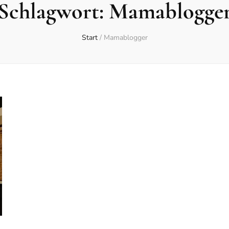
Schlagwort:
Mamablogge
Start
/
Mamablogger