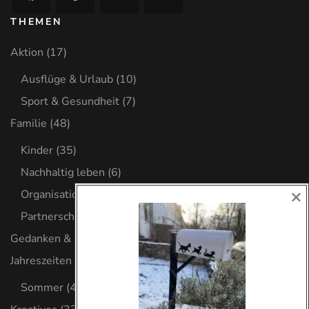
THEMEN
Aktion
(17)
Ausflüge & Urlaub
(10)
Sport & Gesundheit
(7)
Familie
(48)
Kinder
(35)
Nachhaltig leben
(6)
×
Organisation
(8)
Partnerschaft
(2)
Gedanken & Glaube
(32)
Jahreszeiten
(4)
Sommer
(4)