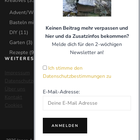
Kreatives
(33)
Advent/Weihnachten
(8)
Basteln mit Kind
(9)
Keinen Beitrag mehr verpassen und
DIY
(11)
hier und da Zusatzinfos bekommen?
Garten
(3)
Melde dich für den 2-wöchigen
Rezepte
(9)
Newsletter an!
WEITERES
Ich stimme den
Impressum
Datenschutzbestimmungen zu
Datenschutzerklärung
Über uns
E-Mail-Adresse:
Kontakt
Cookies