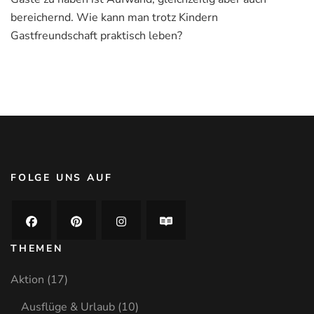
Familie
bereichernd. Wie kann man trotz Kindern
Gastfreundschaft
leben
Gastfreundschaft praktisch leben?
FOLGE UNS AUF
THEMEN
Aktion
(17)
Ausflüge & Urlaub
(10)