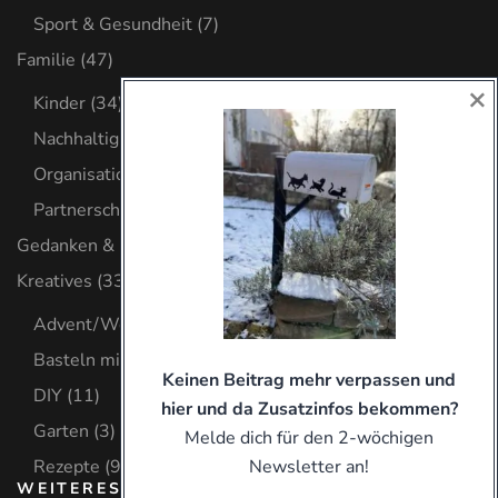
Sport & Gesundheit
(7)
Familie
(47)
×
Kinder
(34)
Nachhaltig leben
(6)
Organisation
(8)
Partnerschaft
(2)
Gedanken & Glaube
(32)
Kreatives
(33)
Advent/Weihnachten
(8)
Basteln mit Kind
(9)
Keinen Beitrag mehr verpassen und
DIY
(11)
hier und da Zusatzinfos bekommen?
Garten
(3)
Melde dich für den 2-wöchigen
Rezepte
(9)
Newsletter an!
WEITERES