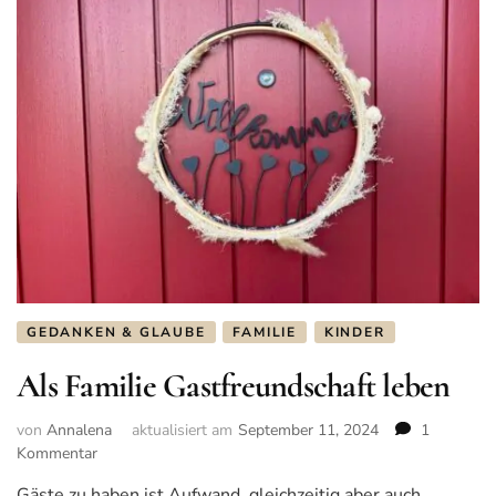
GEDANKEN & GLAUBE
FAMILIE
KINDER
Als Familie Gastfreundschaft leben
von
Annalena
aktualisiert am
September 11, 2024
1
Kommentar
zu
Als
Gäste zu haben ist Aufwand, gleichzeitig aber auch