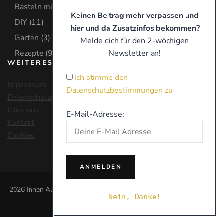
Basteln mit Kind
(9)
Keinen Beitrag mehr verpassen und
DIY
(11)
hier und da Zusatzinfos bekommen?
Garten
(3)
Melde dich für den 2-wöchigen
Rezepte
(9)
Newsletter an!
WEITERES
Ich stimme den
Impressum
Datenschutzbestimmungen zu
Datenschutzerklärung
Über uns
E-Mail-Adresse:
Kontakt
Cookies
2026 Innen Außen Oben |
Blossom Chic | Entwickelt von
Blossom
Nein, Danke!
Themes
. Präsentiert von
WordPress
.