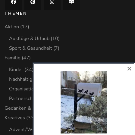
THEMEN
Aktion
(17)
Ausflüge & Urlaub
(10)
Sport & Gesundheit
(7)
Familie
(47)
×
Kinder
(34)
Nachhaltig leben
(6)
Organisation
(8)
Partnerschaft
(2)
Gedanken & Glaube
(32)
Kreatives
(33)
Advent/Weihnachten
(8)