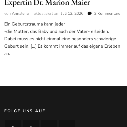
Expertin Dr. Marion Maier
von
Annalena
aktualisiert am
Juli 12, 2026
2 Kommentare
zu
Geb
Ein Geburtstrauma kann jeder
erk
-die Mutter, das Baby und auch der Vater- erleiden.
und
beh
Dabei muss es nicht einmal eine besonders schwierige
–
Geburt sein. […] Es kommt immer auf das eigene Erleben
Ein
an.
Int
mit
Exp
Dr.
Mar
Mai
FOLGE UNS AUF