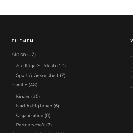
THEMEN
Aktion
(17)
I
D
Ausflüge & Urlaub
(10)
Ü
Sport & Gesundheit
(7)
K
Familie
(48)
C
Kinder
(35)
Nachhaltig leben
(6)
Organisation
(8)
Partnerschaft
(2)