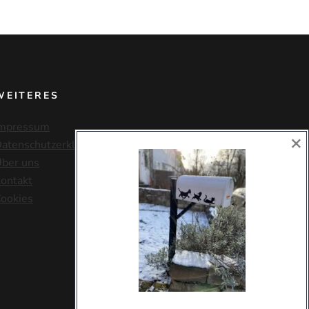
WEITERES
mpressum
×
atenschutzerklärung
ber uns
ontakt
ookies