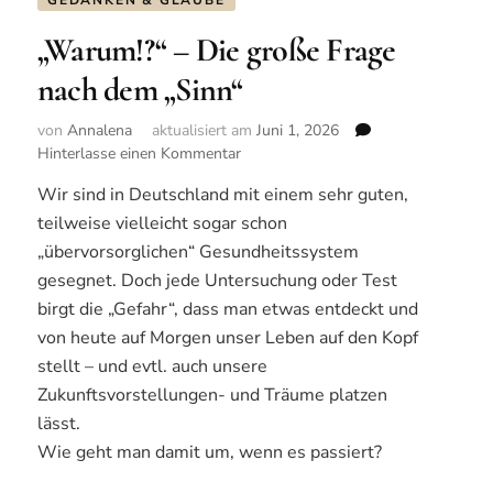
GEDANKEN & GLAUBE
„Warum!?“ – Die große Frage
nach dem „Sinn“
von
Annalena
aktualisiert am
Juni 1, 2026
Hinterlasse einen Kommentar
zu
„Warum!?“
Wir sind in Deutschland mit einem sehr guten,
–
teilweise vielleicht sogar schon
Die
große
„übervorsorglichen“ Gesundheitssystem
Frage
gesegnet. Doch jede Untersuchung oder Test
nach
birgt die „Gefahr“, dass man etwas entdeckt und
dem
von heute auf Morgen unser Leben auf den Kopf
„Sinn“
stellt – und evtl. auch unsere
Zukunftsvorstellungen- und Träume platzen
lässt.
Wie geht man damit um, wenn es passiert?