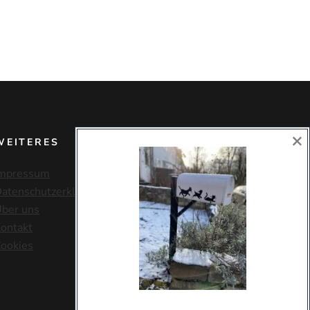
×
WEITERES
mpressum
atenschutzerklärung
ber uns
ontakt
ookies