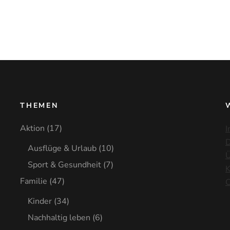
THEMEN
Aktion
(17)
I
D
Ausflüge & Urlaub
(10)
Ü
Sport & Gesundheit
(7)
K
Familie
(47)
C
Kinder
(34)
Nachhaltig leben
(6)