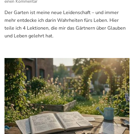
einen Kommentar
zu
Gärtnern
Der Garten ist meine neue Leidenschaft – und immer
–
mehr entdecke ich darin Wahrheiten fürs Leben. Hier
und
wie
teile ich 4 Lektionen, die mir das Gärtnern über Glauben
ich
und Leben gelehrt hat.
dabei
Bibelverse
neu
entdecke