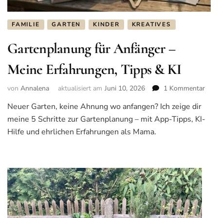
FAMILIE
GARTEN
KINDER
KREATIVES
Gartenplanung für Anfänger –
Meine Erfahrungen, Tipps & KI
von
Annalena
aktualisiert am
Juni 10, 2026
1 Kommentar
zu
Gar
Neuer Garten, keine Ahnung wo anfangen? Ich zeige dir
für
meine 5 Schritte zur Gartenplanung – mit App-Tipps, KI-
Anf
–
Hilfe und ehrlichen Erfahrungen als Mama.
Mei
Erfa
Tip
&
KI