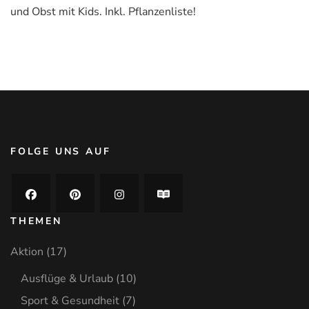
–
und Obst mit Kids. Inkl. Pflanzenliste!
Tipps
für
Hochbeet,
Balkon
&
Fensterbrett
FOLGE UNS AUF
THEMEN
Aktion
(17)
Ausflüge & Urlaub
(10)
Sport & Gesundheit
(7)