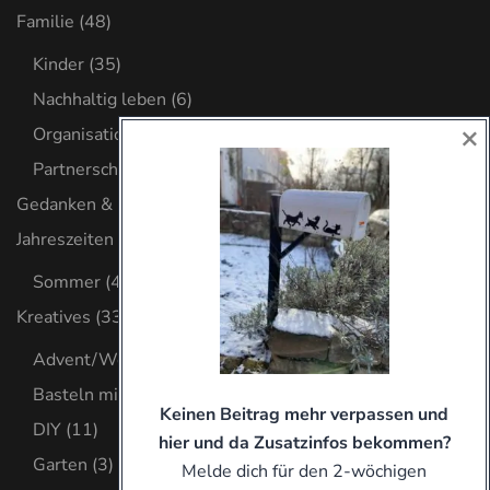
Familie
(48)
Kinder
(35)
Nachhaltig leben
(6)
×
Organisation
(8)
Partnerschaft
(2)
Gedanken & Glaube
(32)
Jahreszeiten
(4)
Sommer
(4)
Kreatives
(33)
Advent/Weihnachten
(8)
Basteln mit Kind
(9)
Keinen Beitrag mehr verpassen und
DIY
(11)
hier und da Zusatzinfos bekommen?
Garten
(3)
Melde dich für den 2-wöchigen