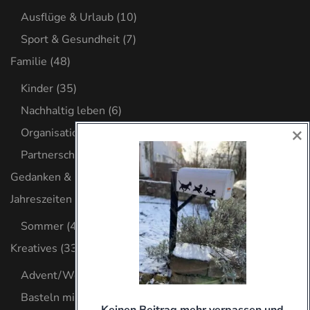
Ausflüge & Urlaub
(10)
Sport & Gesundheit
(7)
Familie
(48)
Kinder
(35)
Nachhaltig leben
(6)
×
Organisation
(8)
Partnerschaft
(2)
Gedanken & Glaube
(32)
Jahreszeiten
(4)
Sommer
(4)
Kreatives
(33)
Advent/Weihnachten
(8)
Basteln mit Kind
(9)