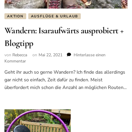
AKTION
AUSFLÜGE & URLAUB
Wandern: Isaraufwärts ausprobiert +
Blogtipp
von
Rebecca
on
Mai 22, 2021
Hinterlasse einen
Kommentar
zu
Wandern:
Geht ihr auch so gerne Wandern? Ich finde das allerdings
Isaraufwärts
gar nicht so einfach, Zeit dafür zu finden. Meist
ausprobiert
+
überfordert mich schon die Anzahl an möglichen Routen…
Blogtipp