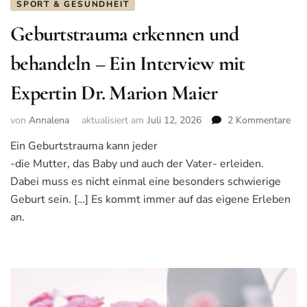
SPORT & GESUNDHEIT
Geburtstrauma erkennen und
behandeln – Ein Interview mit
Expertin Dr. Marion Maier
von
Annalena
aktualisiert am
Juli 12, 2026
2 Kommentare
zu
Geb
Ein Geburtstrauma kann jeder
erk
-die Mutter, das Baby und auch der Vater- erleiden.
und
beh
Dabei muss es nicht einmal eine besonders schwierige
–
Geburt sein. […] Es kommt immer auf das eigene Erleben
Ein
an.
Int
mit
Exp
Dr.
Mar
Mai