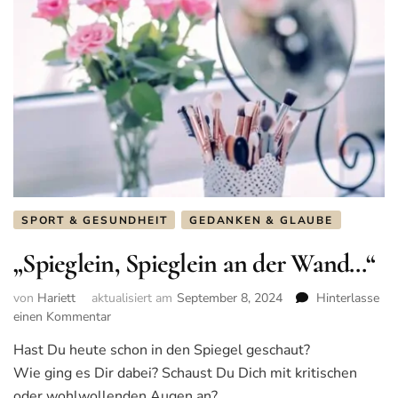
SPORT & GESUNDHEIT
GEDANKEN & GLAUBE
„Spieglein, Spieglein an der Wand…“
von
Hariett
aktualisiert am
September 8, 2024
Hinterlasse
einen Kommentar
zu
„Spieglein,
Hast Du heute schon in den Spiegel geschaut?
Spieglein
Wie ging es Dir dabei? Schaust Du Dich mit kritischen
an
der
oder wohlwollenden Augen an?