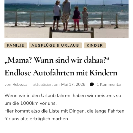
FAMILIE
AUSFLÜGE & URLAUB
KINDER
„Mama? Wann sind wir dahaa?“
Endlose Autofahrten mit Kindern
von
Rebecca
aktualisiert am
Mai 17, 2026
1 Kommentar
zu
„Mam
Wenn wir in den Urlaub fahren, haben wir meistens so
Wann
um die 1000km vor uns.
sind
wir
Hier kommt also die Liste mit Dingen, die lange Fahrten
dahaa
für uns alle erträglich machen.
Endlo
Autof