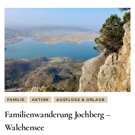
mit
Kinde
FAMILIE
AKTION
AUSFLÜGE & URLAUB
Familienwanderung Jochberg –
Walchensee