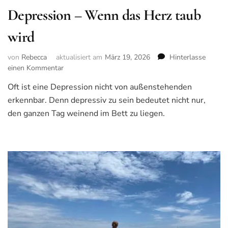
Depression – Wenn das Herz taub
wird
von
Rebecca
aktualisiert am
März 19, 2026
Hinterlasse
einen Kommentar
zu
Depression
Oft ist eine Depression nicht von außenstehenden
–
erkennbar. Denn depressiv zu sein bedeutet nicht nur,
Wenn
das
den ganzen Tag weinend im Bett zu liegen.
Herz
taub
wird