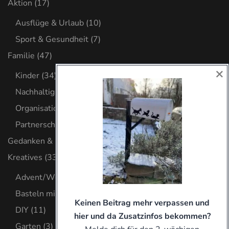
Aktion
(17)
Ausflüge & Urlaub
(10)
Sport & Gesundheit
(7)
Familie
(47)
×
Kinder
(34)
Nachhaltig leben
(6)
Organisation
(8)
Partnerschaft
(2)
Gedanken & Glaube
(32)
Kreatives
(33)
Advent/Weihnachten
(8)
Basteln mit Kind
(9)
Keinen Beitrag mehr verpassen und
DIY
(11)
hier und da Zusatzinfos bekommen?
Garten
(3)