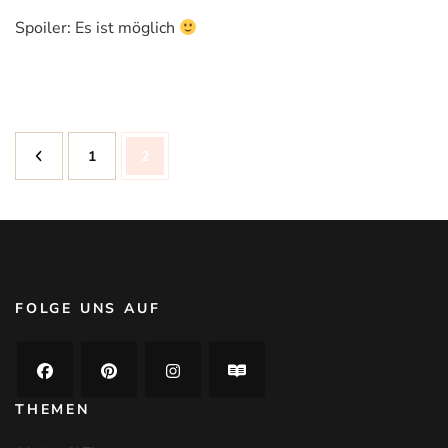
Spoiler: Es ist möglich
Seitennummerierung
Seite
1
Seite
2
der
Beiträge
FOLGE UNS AUF
THEMEN