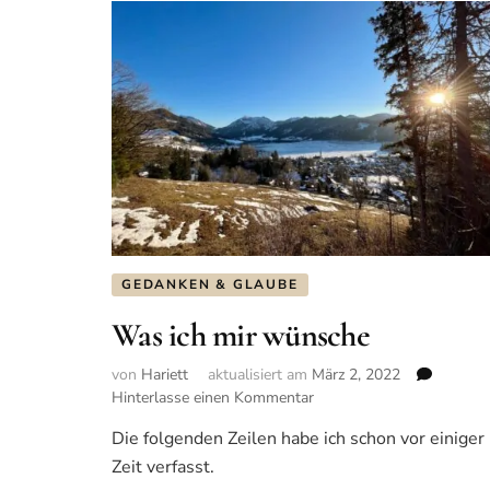
Maier
GEDANKEN & GLAUBE
Was ich mir wünsche
von
Hariett
aktualisiert am
März 2, 2022
Hinterlasse einen Kommentar
zu
Was
Die folgenden Zeilen habe ich schon vor einiger
ich
Zeit verfasst.
mir
wünsche