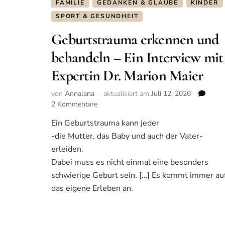
FAMILIE
GEDANKEN & GLAUBE
KINDER
SPORT & GESUNDHEIT
Geburtstrauma erkennen und
behandeln – Ein Interview mit
Expertin Dr. Marion Maier
von
Annalena
aktualisiert am
Juli 12, 2026
2 Kommentare
zu
Geburtstrauma
Ein Geburtstrauma kann jeder
erkennen
-die Mutter, das Baby und auch der Vater-
und
behandeln
erleiden.
–
Dabei muss es nicht einmal eine besonders
Ein
schwierige Geburt sein. […] Es kommt immer au
Interview
das eigene Erleben an.
mit
Expertin
Dr.
Marion