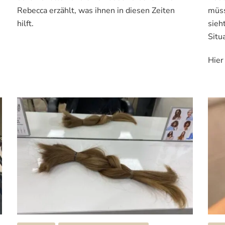
nächste
Rebecca erzählt, was ihnen in diesen Zeiten
müss
jagt
hilft.
sieh
(Teil
Situ
2
von
2)
Hier
//
Interview