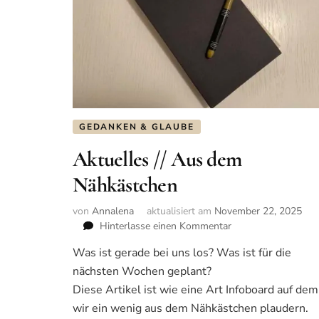
GEDANKEN & GLAUBE
Aktuelles // Aus dem
Nähkästchen
von
Annalena
aktualisiert am
November 22, 2025
Hinterlasse einen Kommentar
zu
Aktuelles
Was ist gerade bei uns los? Was ist für die
//
nächsten Wochen geplant?
Aus
dem
Diese Artikel ist wie eine Art Infoboard auf dem
Nähkästchen
wir ein wenig aus dem Nähkästchen plaudern.