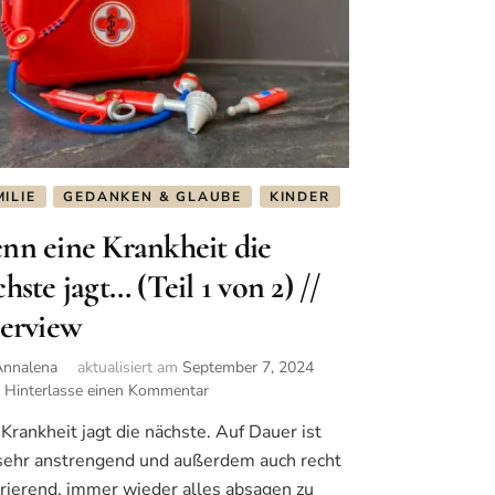
ILIE
GEDANKEN & GLAUBE
KINDER
nn eine Krankheit die
hste jagt… (Teil 1 von 2) //
terview
Annalena
aktualisiert am
September 7, 2024
Hinterlasse einen Kommentar
zu
Wenn
 Krankheit jagt die nächste. Auf Dauer ist
eine
sehr anstrengend und außerdem auch recht
Krankheit
die
trierend, immer wieder alles absagen zu