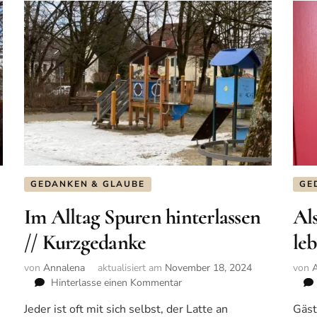
GEDANKEN & GLAUBE
GE
Im Alltag Spuren hinterlassen
Al
// Kurzgedanke
le
von
Annalena
aktualisiert am
November 18, 2024
von
Hinterlasse einen Kommentar
zu
Im
Jeder ist oft mit sich selbst, der Latte an
Gäst
Alltag