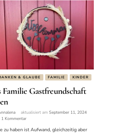
DANKEN & GLAUBE
FAMILIE
KINDER
s Familie Gastfreundschaft
ben
Annalena
aktualisiert am
September 11, 2024
1 Kommentar
zu
Als
e zu haben ist Aufwand, gleichzeitig aber
Familie