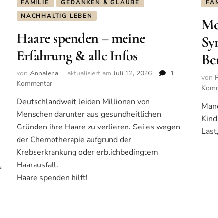
FAMILIE
GEDANKEN & GLAUBE
FAM
NACHHALTIG LEBEN
Me
Haare spenden – meine
Sy
Erfahrung & alle Infos
Be
von
Annalena
aktualisiert am
Juli 12, 2026
1
von
Kommentar
zu
Komm
Haare
Deutschlandweit leiden Millionen von
spenden
Manc
Menschen darunter aus gesundheitlichen
–
Kind
meine
Gründen ihre Haare zu verlieren. Sei es wegen
Last
Erfahrung
der Chemotherapie aufgrund der
&
Krebserkrankung oder erblichbedingtem
alle
Haarausfall.
Infos
f
Haare spenden hilft!