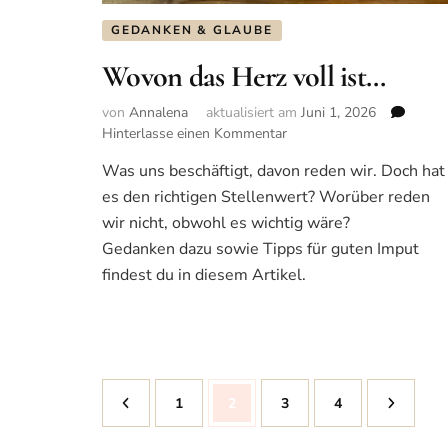
GEDANKEN & GLAUBE
Wovon das Herz voll ist…
von
Annalena
aktualisiert am
Juni 1, 2026
Hinterlasse einen Kommentar
zu
Wovon
Was uns beschäftigt, davon reden wir. Doch hat
das
es den richtigen Stellenwert? Worüber reden
Herz
voll
wir nicht, obwohl es wichtig wäre?
ist…
Gedanken dazu sowie Tipps für guten Imput
findest du in diesem Artikel.
Seitennummerierung
Seite
1
Seite
2
Seite
3
Seite
4
der
Beiträge