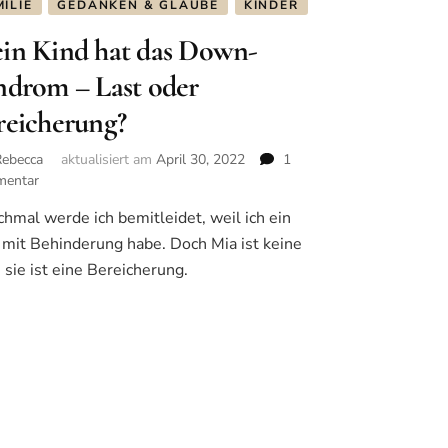
ILIE
GEDANKEN & GLAUBE
KINDER
in Kind hat das Down-
ndrom – Last oder
reicherung?
Rebecca
aktualisiert am
April 30, 2022
1
entar
zu
Mein
hmal werde ich bemitleidet, weil ich ein
Kind
 mit Behinderung habe. Doch Mia ist keine
hat
das
, sie ist eine Bereicherung.
Down-
Syndrom
–
Last
oder
Bereicherung?