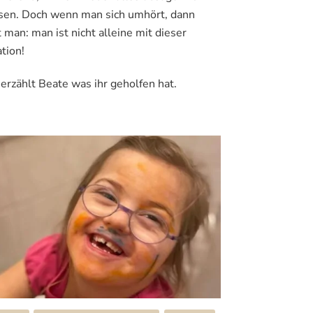
nächste
en. Doch wenn man sich umhört, dann
jagt…
t man: man ist nicht alleine mit dieser
(Teil
ation!
1
von
2)
 erzählt Beate was ihr geholfen hat.
//
Interview