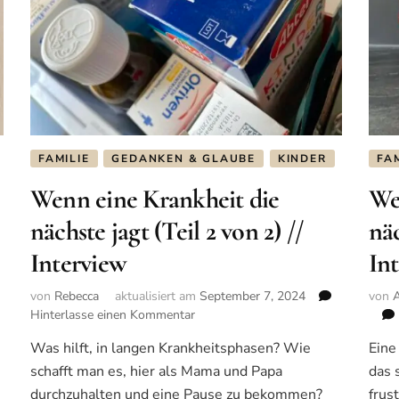
FAMILIE
GEDANKEN & GLAUBE
KINDER
FAM
Wenn eine Krankheit die
We
nächste jagt (Teil 2 von 2) //
näc
Interview
In
von
Rebecca
aktualisiert am
September 7, 2024
von
Hinterlasse einen Kommentar
zu
Wenn
Was hilft, in langen Krankheitsphasen? Wie
Eine
eine
schafft man es, hier als Mama und Papa
das 
Krankheit
die
durchzuhalten und eine Pause zu bekommen?
frus