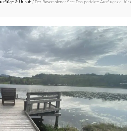
usflüge & Urlaub
/
Der Bayersoiener See: Das perfekte Ausflugsziel für 