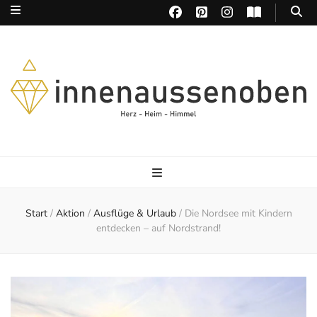
Herz – Heim – Himmel
Start
/
Aktion
/
Ausflüge & Urlaub
/
Die Nordsee mit Kindern
entdecken – auf Nordstrand!