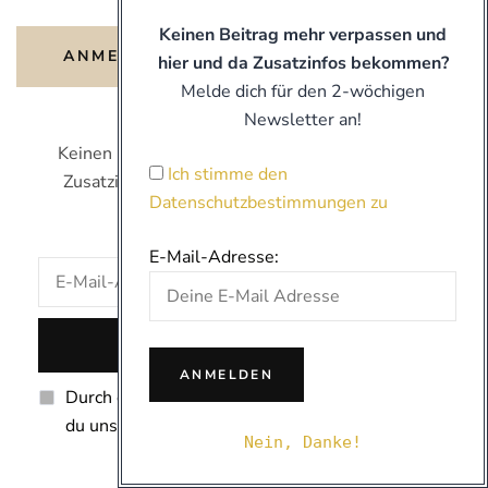
Keinen Beitrag mehr verpassen und
ANMELDUNG FÜR DEN NEWSLETTER
hier und da Zusatzinfos bekommen?
Melde dich für den 2-wöchigen
Newsletter an!
Keinen Beitrag mehr verpassen und hier und da
Ich stimme den
Zusatzinfos bekommen? Melde dich für den 2-
Datenschutzbestimmungen zu
wöchigen Newsletter an!
E-Mail-Adresse:
Durch das Anklicken dieser Checkbox stimmst
du unseren Datenschutzbestimmungen zu.
Nein, Danke!