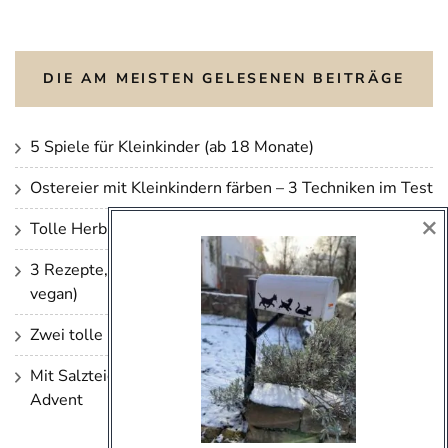
DIE AM MEISTEN GELESENEN BEITRÄGE
5 Spiele für Kleinkinder (ab 18 Monate)
Ostereier mit Kleinkindern färben – 3 Techniken im Test
×
Tolle Herbstdeko basteln mit (Klein)kind
3 Rezepte, die sich gut zum Einfrieren eignen (optional
vegan)
Zwei tolle Geburtstagskuchen für Jungs!
Mit Salzteig arbeiten – 4 Ideen für den Winter und
Advent